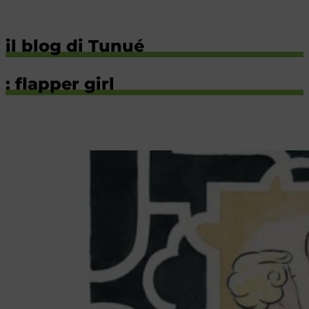
il blog di Tunué
: flapper girl