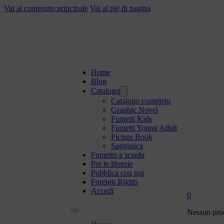
Vai al contenuto principale
Vai al piè di pagina
Home
Blog
Catalogo
Catalogo completo
Graphic Novel
Fumetti Kids
Fumetti Young Adult
Picture Book
Saggistica
Fumetto a scuola
Per le librerie
Pubblica con noi
Foreign Rights
Accedi
0
Nessun prod