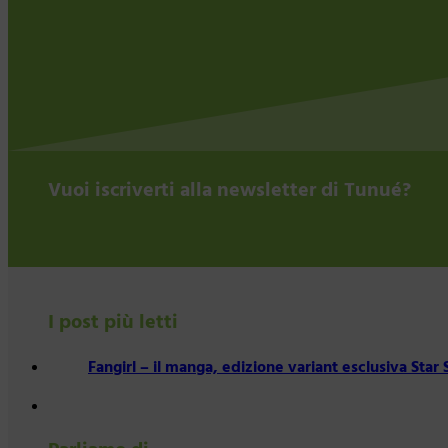
Vuoi iscriverti alla newsletter di Tunué?
I post più letti
Fangirl – il manga, edizione variant esclusiva Star