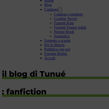
Home
Blog
Catalogo
Catalogo completo
Graphic Novel
Fumetti Kids
Fumetti Young Adult
Picture Book
Saggistica
Fumetto a scuola
Per le librerie
Pubblica con noi
Foreign Rights
Accedi
il blog di Tunué
: fanfiction