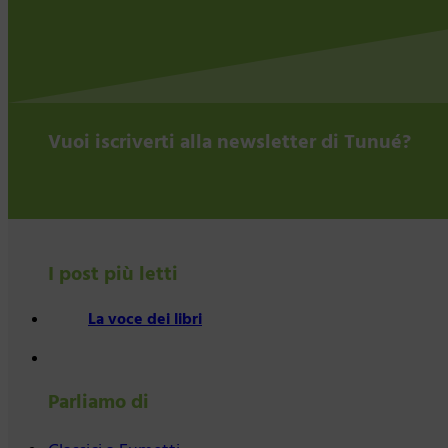
Vuoi iscriverti alla newsletter di Tunué?
I post più letti
La voce dei libri
Parliamo di