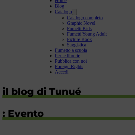
Home
Blog
Catalogo
Catalogo completo
Graphic Novel
Fumetti Kids
Fumetti Young Adult
Picture Book
Saggistica
Fumetto a scuola
Per le librerie
Pubblica con noi
Foreign Rights
Accedi
il blog di Tunué
: Evento