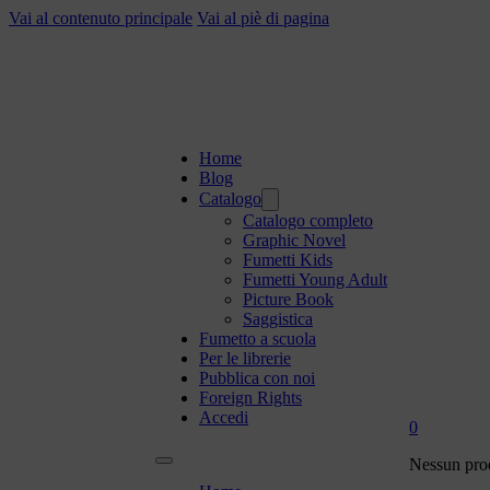
Vai al contenuto principale
Vai al piè di pagina
Home
Blog
Catalogo
Catalogo completo
Graphic Novel
Fumetti Kids
Fumetti Young Adult
Picture Book
Saggistica
Fumetto a scuola
Per le librerie
Pubblica con noi
Foreign Rights
Accedi
0
Nessun prod