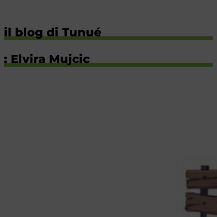
il blog di Tunué
: Elvira Mujcic