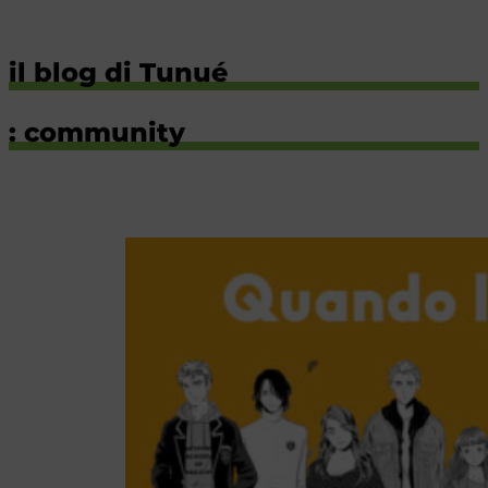
il blog di Tunué
: community