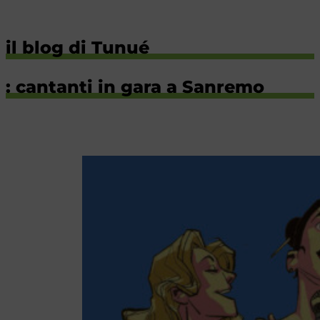
il blog di Tunué
: cantanti in gara a Sanremo