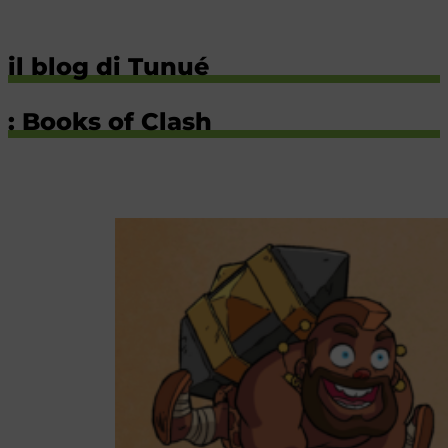
il blog di Tunué
: Books of Clash