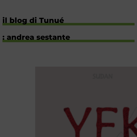
il blog di Tunué
: andrea sestante