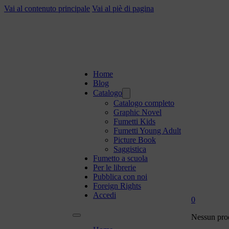
Vai al contenuto principale
Vai al piè di pagina
Home
Blog
Catalogo
Catalogo completo
Graphic Novel
Fumetti Kids
Fumetti Young Adult
Picture Book
Saggistica
Fumetto a scuola
Per le librerie
Pubblica con noi
Foreign Rights
Accedi
0
Nessun prod