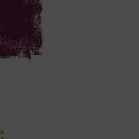
lta
ana