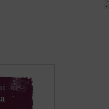
Cer
×