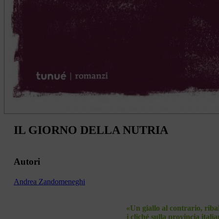
IL GIORNO DELLA NUTRIA
Autori
Andrea Zandomeneghi
«Un giallo al contrario, riba
i cliché sulla provincia itali