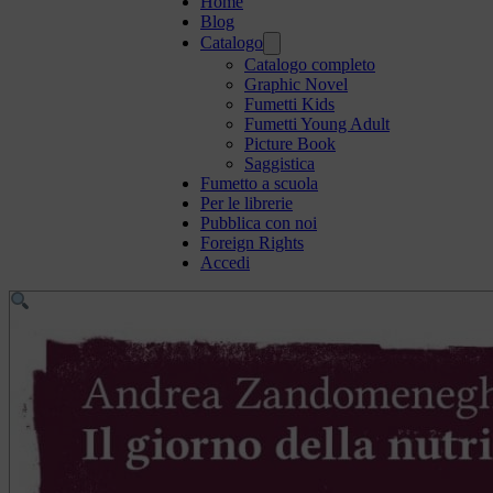
Home
Blog
Catalogo
Catalogo completo
Graphic Novel
Fumetti Kids
Fumetti Young Adult
Picture Book
Saggistica
Fumetto a scuola
Per le librerie
Pubblica con noi
Foreign Rights
Accedi