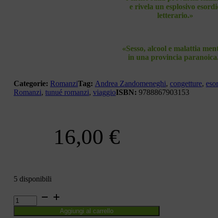
e rivela un esplosivo esordi
letterario.»
«Sesso, alcool
e malattia men
in una provincia
paranoica
Categorie:
Romanzi
Tag:
Andrea Zandomeneghi
,
congetture
,
eso
Romanzi
,
tunué romanzi
,
viaggio
ISBN:
9788867903153
16,00
€
5 disponibili
IL
GIORNO
Aggiungi al carrello
DELLA