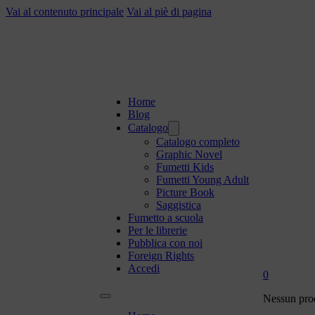
Vai al contenuto principale
Vai al piè di pagina
Home
Blog
Catalogo
Catalogo completo
Graphic Novel
Fumetti Kids
Fumetti Young Adult
Picture Book
Saggistica
Fumetto a scuola
Per le librerie
Pubblica con noi
Foreign Rights
Accedi
0
Nessun prod