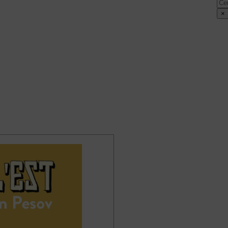
Cer
×