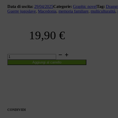
Data di uscita:
29/04/2025
Categorie:
Graphic novel
Tag:
Dramm
Guerre jugoslave
,
Macedonia
,
memoria familiare
,
multiculturalità
,
19,90
€
C'ERA
UNA
Aggiungi al carrello
VOLTA
L'EST
quantità
CONDIVIDI
CONDIVIDI