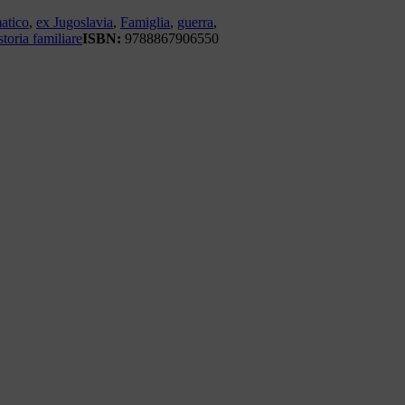
atico
,
ex Jugoslavia
,
Famiglia
,
guerra
,
storia familiare
ISBN:
9788867906550