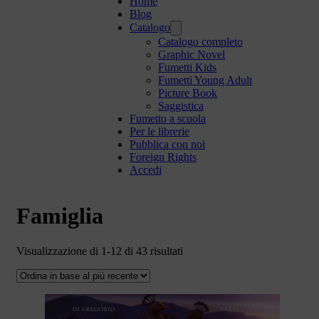
Home
Blog
Catalogo
Catalogo completo
Graphic Novel
Fumetti Kids
Fumetti Young Adult
Picture Book
Saggistica
Fumetto a scuola
Per le librerie
Pubblica con noi
Foreign Rights
Accedi
Famiglia
Ordina
Visualizzazione di 1-12 di 43 risultati
in
base
al
più
recente