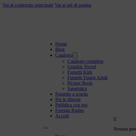
Vai al contenuto principale
Vai al piè di pagina
Home
Blog
Catalogo
Catalogo completo
Graphic Novel
Fumetti Kids
Fumetti Young Adult
Picture Book
Saggistica
Fumetto a scuola
Per le librerie
Pubblica con noi
Foreign Rights
Accedi
0
Nessun prod