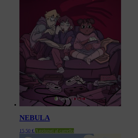
NEBULA
15,50
€
Aggiungi al carrello