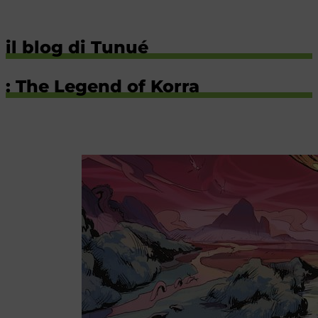
il blog di Tunué
: The Legend of Korra