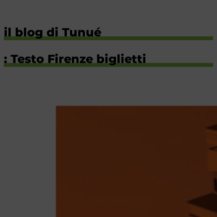
il blog di Tunué
: Testo Firenze biglietti