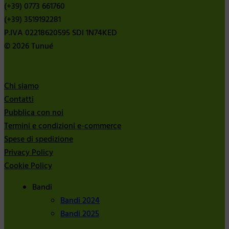
(+39) 0773 661760
(+39) 3519192281
P.IVA 02218620595 SDI 1N74KED
© 2026 Tunué
Chi siamo
Contatti
Pubblica con noi
Termini e condizioni e-commerce
Spese di spedizione
Privacy Policy
Cookie Policy
Bandi
Bandi 2024
Bandi 2025