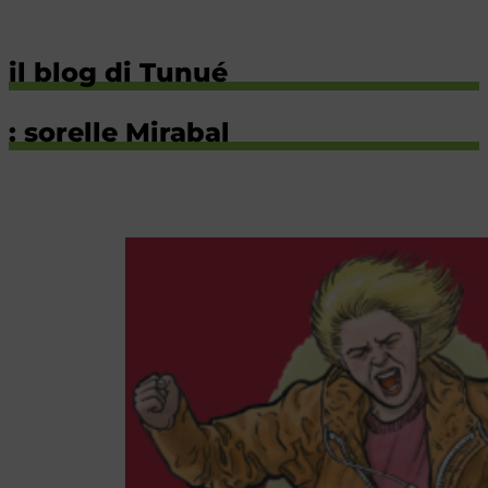
il blog di Tunué
: sorelle Mirabal