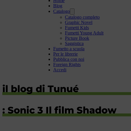
Home
Blog
Catalogo
Catalogo completo
Graphic Novel
Fumetti Kids
Fumetti Young Adult
Picture Book
Saggistica
Fumetto a scuola
Per le librerie
Pubblica con noi
Foreign Rights
Accedi
il blog di Tunué
: Sonic 3 Il film Shadow