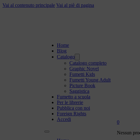
Vai al contenuto principale
Vai al piè di pagina
Home
Blog
Catalogo
Catalogo completo
Graphic Novel
Fumetti Kids
Fumetti Young Adult
Picture Book
Saggistica
Fumetto a scuola
Per le librerie
Pubblica con noi
Foreign Rights
Accedi
0
Nessun prod