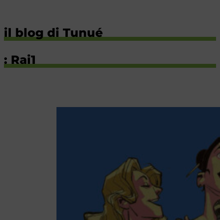
il blog di Tunué
: Rai1