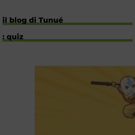
il blog di Tunué
: quiz