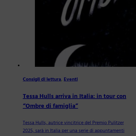
Consigli di lettura
,
Eventi
Tessa Hulls arriva in Italia: in tour con
“Ombre di famiglia”
Tessa Hulls, autrice vincitrice del Premio Pulitzer
2025, sarà in Italia per una serie di appuntamenti