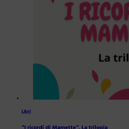
Libri
“I ricordi di Mamette”. La trilogia