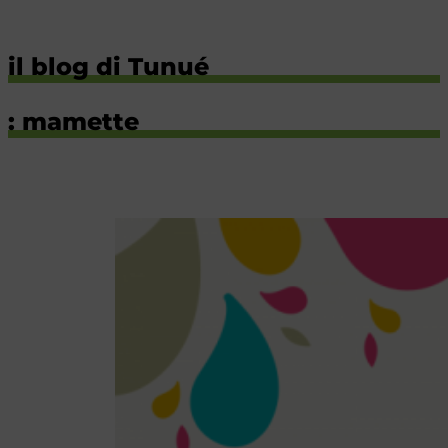
il blog di Tunué
: mamette