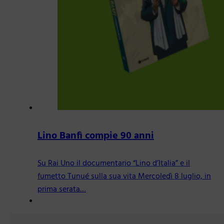
Lino Banfi compie 90 anni
Su Rai Uno il documentario “Lino d’Italia” e il
fumetto Tunué sulla sua vita Mercoledì 8 luglio, in
prima serata…