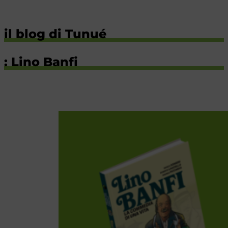
il blog di Tunué
: Lino Banfi