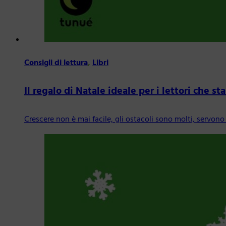
Consigli di lettura
,
Libri
Il regalo di Natale ideale per i lettori che s
Crescere non è mai facile, gli ostacoli sono molti, servono