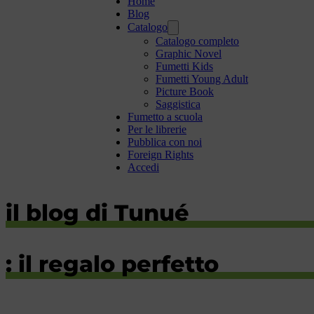
Home
Blog
Catalogo
Catalogo completo
Graphic Novel
Fumetti Kids
Fumetti Young Adult
Picture Book
Saggistica
Fumetto a scuola
Per le librerie
Pubblica con noi
Foreign Rights
Accedi
il blog di Tunué
: il regalo perfetto