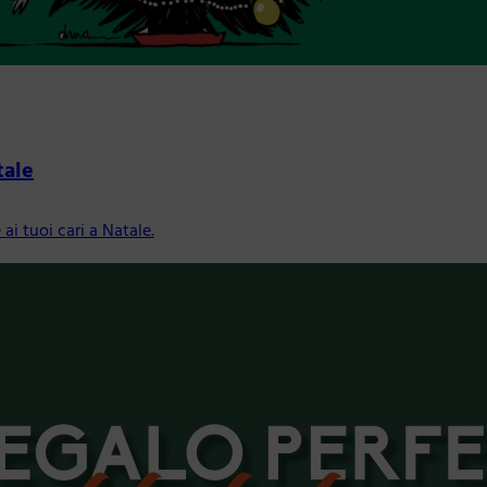
tale
ai tuoi cari a Natale.