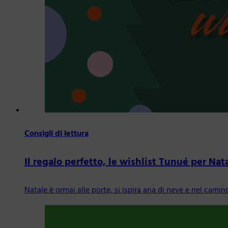
Consigli di lettura
Il regalo perfetto, le wishlist Tunué per Nat
Natale è ormai alle porte, si ispira aria di neve e nel cam