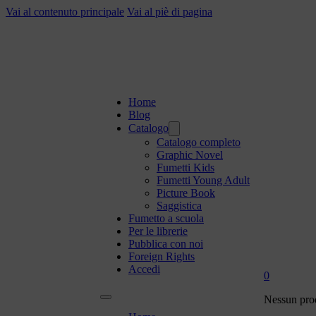
Vai al contenuto principale
Vai al piè di pagina
Home
Blog
Catalogo
Catalogo completo
Graphic Novel
Fumetti Kids
Fumetti Young Adult
Picture Book
Saggistica
Fumetto a scuola
Per le librerie
Pubblica con noi
Foreign Rights
Accedi
0
Nessun prod