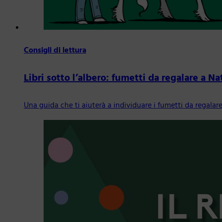
Consigli di lettura
Libri sotto l’albero: fumetti da regalare a Na
Una guida che ti aiuterà a individuare i fumetti da regalare 