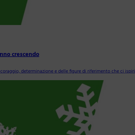
tanno crescendo
 coraggio, determinazione e delle figure di riferimento che ci ispi