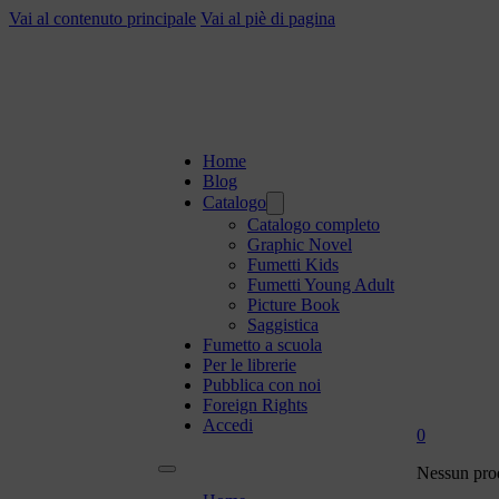
Vai al contenuto principale
Vai al piè di pagina
Home
Blog
Catalogo
Catalogo completo
Graphic Novel
Fumetti Kids
Fumetti Young Adult
Picture Book
Saggistica
Fumetto a scuola
Per le librerie
Pubblica con noi
Foreign Rights
Accedi
0
Nessun prod