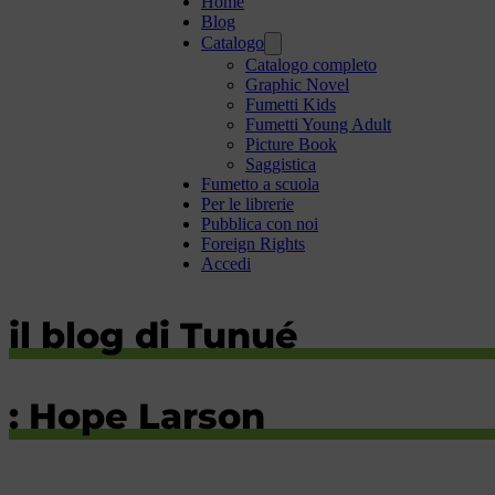
Home
Blog
Catalogo
Catalogo completo
Graphic Novel
Fumetti Kids
Fumetti Young Adult
Picture Book
Saggistica
Fumetto a scuola
Per le librerie
Pubblica con noi
Foreign Rights
Accedi
il blog di Tunué
: Hope Larson