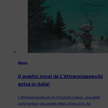
News
Il graphic novel de L’Attraversaspecchi
arriva in Italia!
L'Attraversaspecchi di Christelle Dabos, una delle
serie fantasy più amate degli ultimi anni, ha