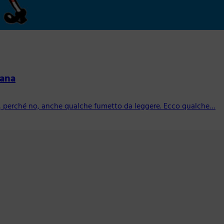
fana
 e, perché no, anche qualche fumetto da leggere. Ecco qualche…