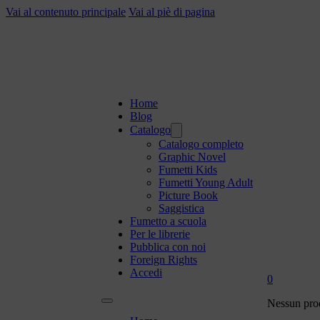
Vai al contenuto principale
Vai al piè di pagina
Home
Blog
Catalogo
Catalogo completo
Graphic Novel
Fumetti Kids
Fumetti Young Adult
Picture Book
Saggistica
Fumetto a scuola
Per le librerie
Pubblica con noi
Foreign Rights
Accedi
0
Nessun prod