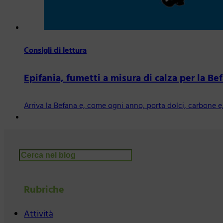
Consigli di lettura
Epifania, fumetti a misura di calza per la Be
Arriva la Befana e, come ogni anno, porta dolci, carbone
Cerca
Rubriche
Attività