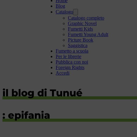
Home
Blog
Catalogo
Catalogo completo
Graphic Novel
Fumetti Kids
Fumetti Young Adult
Picture Book
Saggistica
Fumetto a scuola
Per le librerie
Pubblica con noi
Foreign Rights
Accedi
il blog di Tunué
: epifania