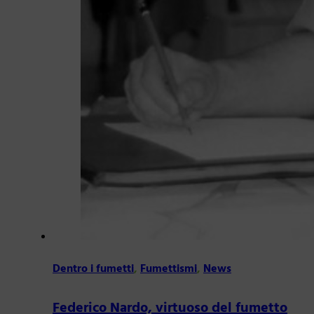
Dentro i fumetti
,
Fumettismi
,
News
Federico Nardo, virtuoso del fumetto