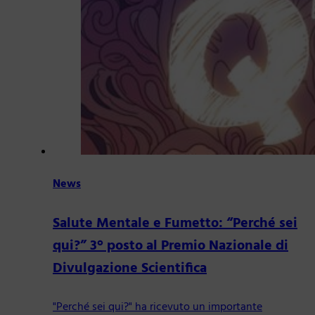
News
Salute Mentale e Fumetto: “Perché sei
qui?” 3° posto al Premio Nazionale di
Divulgazione Scientifica
"Perché sei qui?" ha ricevuto un importante