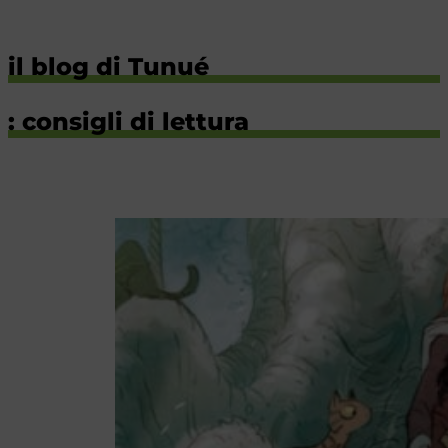
il blog di Tunué
: consigli di lettura