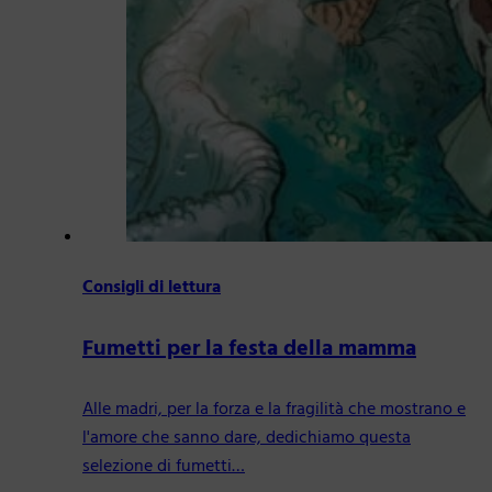
Consigli di lettura
Fumetti per la festa della mamma
Alle madri, per la forza e la fragilità che mostrano e
l'amore che sanno dare, dedichiamo questa
selezione di fumetti…