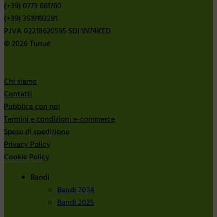
(+39) 0773 661760
(+39) 3519192281
P.IVA 02218620595 SDI 1N74KED
© 2026 Tunué
Chi siamo
Contatti
Pubblica con noi
Termini e condizioni e-commerce
Spese di spedizione
Privacy Policy
Cookie Policy
Bandi
Bandi 2024
Bandi 2025