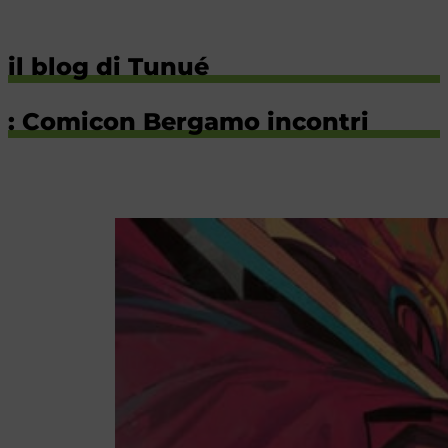
il blog di Tunué
: Comicon Bergamo incontri