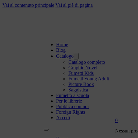
Vai al contenuto principale
Vai al piè di pagina
Home
Blog
Catalogo
Catalogo completo
Graphic Novel
Fumetti Kids
Fumetti Young Adult
Picture Book
Saggistica
Fumetto a scuola
Per le librerie
Pubblica con noi
Foreign Rights
Accedi
0
Nessun prod