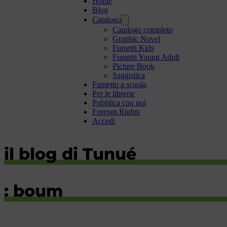
Home
Blog
Catalogo
Catalogo completo
Graphic Novel
Fumetti Kids
Fumetti Young Adult
Picture Book
Saggistica
Fumetto a scuola
Per le librerie
Pubblica con noi
Foreign Rights
Accedi
il blog di Tunué
: boum