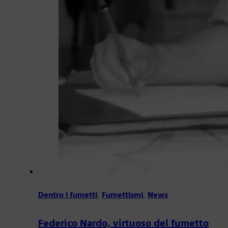
Dentro i fumetti
,
Fumettismi
,
News
Federico Nardo, virtuoso del fumetto