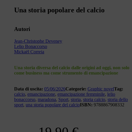
Una storia popolare del calcio
Autori
Jean-Christophe Deveney
Lelio Bonaccorso
Mickaël Correia
Una storia diversa del calcio dalle origini ad oggi, non solo
come business ma come strumento di emancipazione
Data di uscita:
05/06/2026
Categorie:
Graphic novel
Tag:
calcio
,
emancipazione
,
emancipazione femminile
,
lelio
bonaccorso
,
maradona
,
Sport
,
storia
,
storia calcio
,
storia dello
sport
,
una storia popolare del calcio
ISBN:
9788867908332
19,90
€