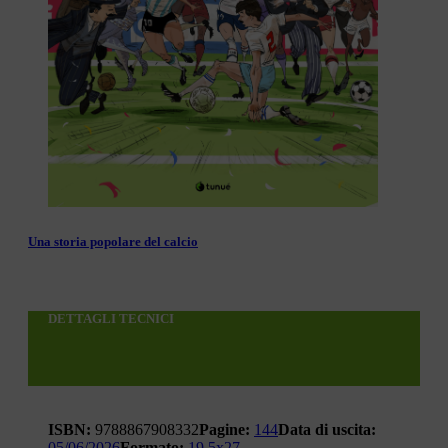
Una storia popolare del calcio
DETTAGLI TECNICI
ISBN:
9788867908332
Pagine:
144
Data di uscita:
05/06/2026
Formato:
19,5x27