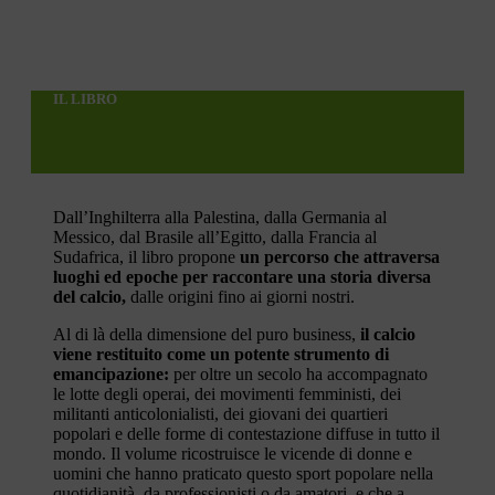
IL LIBRO
Dall’Inghilterra alla Palestina, dalla Germania al
Messico, dal Brasile all’Egitto, dalla Francia al
Sudafrica, il libro propone
un percorso che attraversa
luoghi ed epoche per raccontare una storia diversa
del calcio,
dalle origini fino ai giorni nostri.
Al di là della dimensione del puro business,
il calcio
viene restituito come un potente strumento di
emancipazione:
per oltre un secolo ha accompagnato
le lotte degli operai, dei movimenti femministi, dei
militanti anticolonialisti, dei giovani dei quartieri
popolari e delle forme di contestazione diffuse in tutto il
mondo. Il volume ricostruisce le vicende di donne e
uomini che hanno praticato questo sport popolare nella
quotidianità, da professionisti o da amatori, e che a