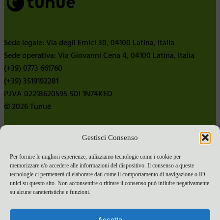
Sede legale: Via degli Ernici 30, 04100 Latina, Italia
Sede operativa: Via Giovanni Cena 4, 04100 Latina, Italia
(+39) 0773 661760
(+39) 3519192281
P.IVA 02218620595 SDI 1N74KED
© 2026 Tunué
Gestisci Consenso
Chi siamo
Contatti
Per fornire le migliori esperienze, utilizziamo tecnologie come i cookie per
memorizzare e/o accedere alle informazioni del dispositivo. Il consenso a queste
Pubblica con noi
tecnologie ci permetterà di elaborare dati come il comportamento di navigazione o ID
Termini e condizioni e-commerce
unici su questo sito. Non acconsentire o ritirare il consenso può influire negativamente
su alcune caratteristiche e funzioni.
Spese di spedizione
Privacy Policy
Accetta