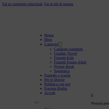
Vai al contenuto principale
Vai al piè di pagina
Home
Blog
Catalogo
Catalogo completo
Graphic Novel
Fumetti Kids
Fumetti Young Adult
Picture Book
Saggistica
Fumetto a scuola
Per le librerie
Pubblica con noi
Foreign Rights
Accedi
0
Nessun prod