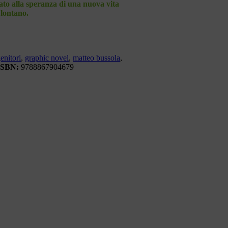
ato alla speranza di una nuova vita
lontano.
enitori
,
graphic novel
,
matteo bussola
,
ISBN:
9788867904679