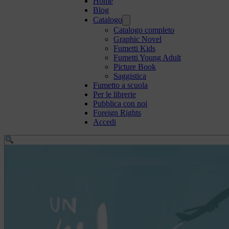
Home
Blog
Catalogo
Catalogo completo
Graphic Novel
Fumetti Kids
Fumetti Young Adult
Picture Book
Saggistica
Fumetto a scuola
Per le librerie
Pubblica con noi
Foreign Rights
Accedi