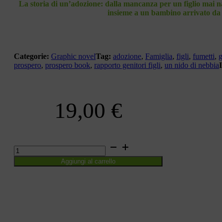
La storia di un’adozione:
dalla mancanza per un figlio mai n
insieme a un bambino arrivato da 
Categorie:
Graphic novel
Tag:
adozione
,
Famiglia
,
figli
,
fumetti
,
g
prospero
,
prospero book
,
rapporto genitori figli
,
un nido di nebbia
19,00
€
UN
NIDO
Aggiungi al carrello
DI
NEBBIA
quantità
CONDIVIDI