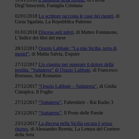
Degl’Innocenti, Famiglia Cristiana
02/01/2018
Lo scrittore racconta le case dei mostri
, di
Gioia Sgarlata, La Repubblica Palermo
01/01/2018
Discesa agli inferi
, di Matteo Fontanone,
L’Indice dei libri del mese
28/12/2017
Orazio Labbate: “La mia Sicilia, terra di
mostri”
, di Mattia Salvia, Esquire
27/12/2017
Un viaggio per superare il dolore della
perdita. “Suttaterra” di Orazio Labbate
, di Francesco
Borrasso, Sul Romanzo
27/12/2017
“Orazio Labbate – Suttaterra”
, di Giulia
Ciarapica, Il Foglio
27/12/2017
“Suttaterra”
, Fahrenheit – Rai Radio 3
23/12/2017
“Suttaterra”
, Il Posto delle Parole
23/12/2017
La discesa nella Sicilia oscura è senza
ritorno
, di Alessandro Beretta, La Lettura del Corriere
della Sera