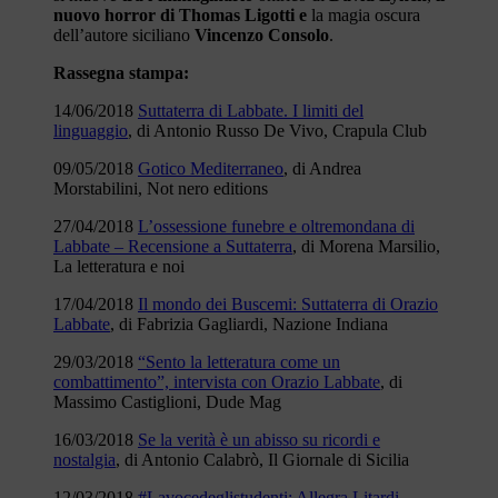
nuovo horror di Thomas Ligotti
e
la magia oscura
dell’autore siciliano
Vincenzo Consolo
.
Rassegna stampa:
14/06/2018
Suttaterra di Labbate. I limiti del
linguaggio
, di Antonio Russo De Vivo, Crapula Club
09/05/2018
Gotico Mediterraneo
, di Andrea
Morstabilini, Not nero editions
27/04/2018
L’ossessione funebre e oltremondana di
Labbate – Recensione a Suttaterra
, di Morena Marsilio,
La letteratura e noi
17/04/2018
Il mondo dei Buscemi: Suttaterra di Orazio
Labbate
, di Fabrizia Gagliardi, Nazione Indiana
29/03/2018
“Sento la letteratura come un
combattimento”, intervista con Orazio Labbate
, di
Massimo Castiglioni, Dude Mag
16/03/2018
Se la verità è un abisso su ricordi e
nostalgia
, di Antonio Calabrò, Il Giornale di Sicilia
12/03/2018
#Lavocedeglistudenti: Allegra Litardi –