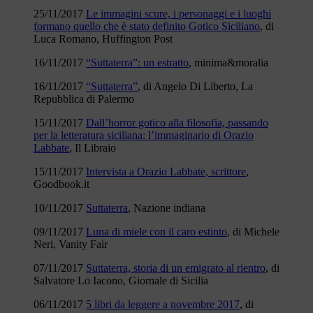
25/11/2017
Le immagini scure, i personaggi e i luoghi
formano quello che è stato definito Gotico Siciliano
, di
Luca Romano, Huffington Post
16/11/2017
“Suttaterra”: un estratto
, minima&moralia
16/11/2017
“Suttaterra”
, di Angelo Di Liberto, La
Repubblica di Palermo
15/11/2017
Dall’horror gotico alla filosofia, passando
per la letteratura siciliana: l’immaginario di Orazio
Labbate
, Il Libraio
15/11/2017
Intervista a Orazio Labbate, scrittore
,
Goodbook.it
10/11/2017
Suttaterra
, Nazione indiana
09/11/2017
Luna di miele con il caro estinto
, di Michele
Neri, Vanity Fair
07/11/2017
Suttaterra, storia di un emigrato al rientro
, di
Salvatore Lo Iacono, Giornale di Sicilia
06/11/2017
5 libri da leggere a novembre 2017
, di