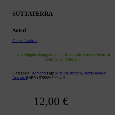
SUTTATERRA
Autori
Orazio Labbate
“Un viaggio struggente, e dalle venature orrorifiche, al
confine con l’aldilà.”
Categorie:
Romanzi
Tag:
lo scuru
,
mistero
,
orazio labbate
,
Romanzi
ISBN:
9788867902491
12,00
€