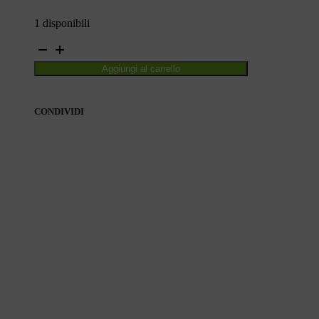
1 disponibili
SUTTATERRA
quantità
Aggiungi al carrello
CONDIVIDI
CONDIVIDI