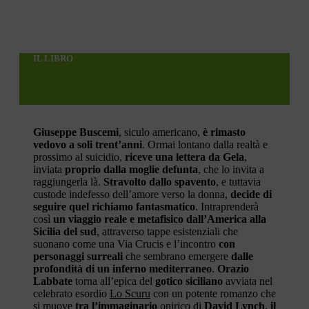
IL LIBRO
Giuseppe Buscemi
, siculo americano,
è rimasto
vedovo a soli trent’anni
. Ormai lontano dalla realtà e
prossimo al suicidio,
riceve una lettera da Gela
,
inviata
proprio dalla moglie defunta
, che lo invita a
raggiungerla là.
Stravolto dallo spavento
, e tuttavia
custode indefesso dell’amore verso la donna,
decide di
seguire quel richiamo fantasmatico
. Intraprenderà
così
un viaggio reale e metafisico
dall’America alla
Sicilia del sud
, attraverso tappe esistenziali che
suonano come una Via Crucis e l’incontro
con
personaggi surreali
che sembrano emergere
dalle
profondità di un inferno mediterraneo
.
Orazio
Labbate
torna all’epica del
gotico siciliano
avviata nel
celebrato esordio
Lo Scuru
con un potente romanzo che
si muove
tra l’immaginario
onirico di
David Lynch
,
il