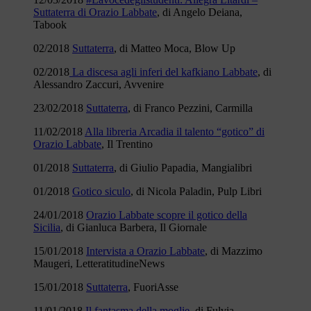
Suttaterra di Orazio Labbate
, di Angelo Deiana,
Tabook
02/2018
Suttaterra
, di Matteo Moca, Blow Up
02/2018
La discesa agli inferi del kafkiano Labbate
, di
Alessandro Zaccuri, Avvenire
23/02/2018
Suttaterra
, di Franco Pezzini, Carmilla
11/02/2018
Alla libreria Arcadia il talento “gotico” di
Orazio Labbate
, Il Trentino
01/2018
Suttaterra
, di Giulio Papadia, Mangialibri
01/2018
Gotico siculo
, di Nicola Paladin, Pulp Libri
24/01/2018
Orazio Labbate scopre il gotico della
Sicilia
, di Gianluca Barbera, Il Giornale
15/01/2018
Intervista a Orazio Labbate
, di Mazzimo
Maugeri, LetteratitudineNews
15/01/2018
Suttaterra
, FuoriAsse
11/01/2018
Il fantasma della moglie
, di Fulvia