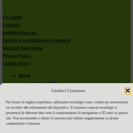
Chi siamo
Contatti
Pubblica con noi
Termini e condizioni e-commerce
Spese di spedizione
Privacy Policy
Cookie Policy
Bandi
Bandi 2024
Bandi 2025
Gestisci Consenso
Per fornire le migliori esperienze, utilizziamo tecnologie come i cookie per memorizzare
e/o accedere alle informazioni del dispositivo. Il consenso a queste tecnologie ci
permetterà di elaborare dati come il comportamento di navigazione o ID unici su questo
sito. Non acconsentire o ritirare il consenso può influire negativamente su alcune
caratteristiche e funzioni.