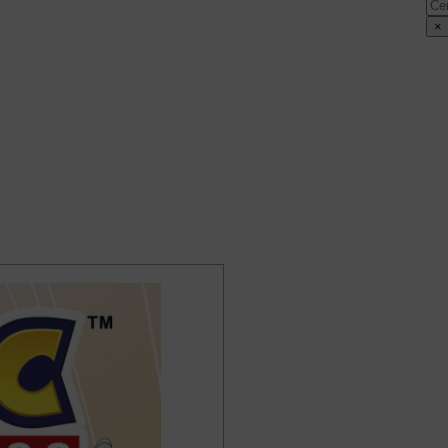
Cer
×