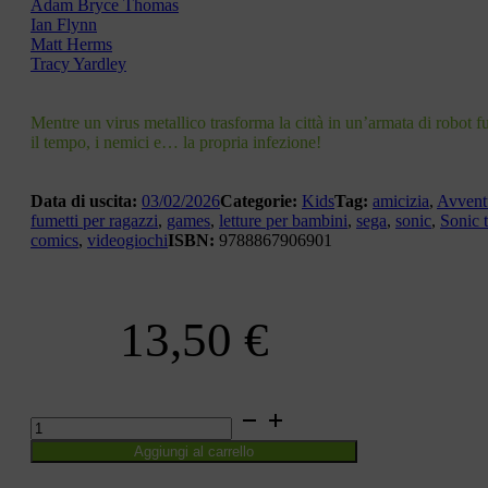
Adam Bryce Thomas
Ian Flynn
Matt Herms
Tracy Yardley
Mentre un virus metallico trasforma la città in un’armata di robot f
il tempo, i nemici e… la propria infezione!
Data di uscita:
03/02/2026
Categorie:
Kids
Tag:
amicizia
,
Avvent
fumetti per ragazzi
,
games
,
letture per bambini
,
sega
,
sonic
,
Sonic 
comics
,
videogiochi
ISBN:
9788867906901
13,50
€
SONIC
THE
Aggiungi al carrello
HEDGEHOG.
VOL.