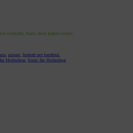
uori controllo, Sonic deve lottare contro
ura
,
azione
,
fumetti per bambini
,
the Hedgehog
,
Sonic the Hedgehog