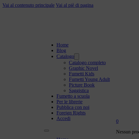
Vai al contenuto principale
Vai al piè di pagina
Home
Blog
Catalogo
Catalogo completo
Graphic Novel
Fumetti Kids
Fumetti Young Adult
Picture Book
Saggistica
Fumetto a scuola
Per le librerie
Pubblica con noi
Foreign Rights
Accedi
0
Nessun prod