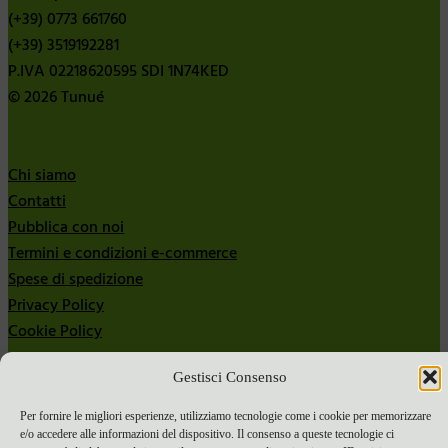
(+39) 0773 661760
(+39) 3519192281
P.IVA 02218620595 SDI 1N74KED
© 2026 Tunué
Chi siamo
Contatti
Pubblica con noi
Termini e condizioni e-commerce
Spese di spedizione
Privacy Policy
Cookie Policy
Bandi
Gestisci Consenso
Bandi 2024
Per fornire le migliori esperienze, utilizziamo tecnologie come i cookie per memorizzare
Bandi 2025
e/o accedere alle informazioni del dispositivo. Il consenso a queste tecnologie ci