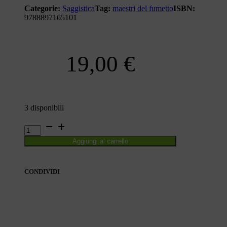
Categorie:
Saggistica
Tag:
maestri del fumetto
ISBN:
9788897165101
19,00
€
3 disponibili
MAESTRI
DEL
Aggiungi al carrello
FUMETTO
quantità
CONDIVIDI