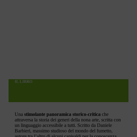
IL LIBRO
Una
stimolante panoramica storico-critica
che
attraversa la storia dei generi della nona arte, scritta con
un linguaggio accessibile a tutti. Scritto da Daniele
Barbieri, massimo studioso del mondo del fumetto,
autore tra l’altro di alcuni capisaldi per la conoscenza