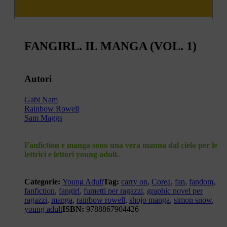
FANGIRL. IL MANGA (VOL. 1)
Autori
Gabi Nam
Rainbow Rowell
Sam Maggs
Fanfiction e manga sono una vera manna dal cielo per le
lettrici e lettori young adult.
Categorie:
Young Adult
Tag:
carry on
,
Corea
,
fan
,
fandom
,
fanfiction
,
fangirl
,
fumetti per ragazzi
,
graphic novel per
ragazzi
,
manga
,
rainbow rowell
,
shojo manga
,
simon snow
,
young adult
ISBN:
9788867904426