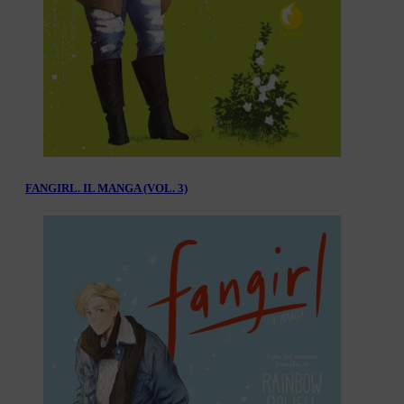
FANGIRL. IL MANGA (VOL. 3)