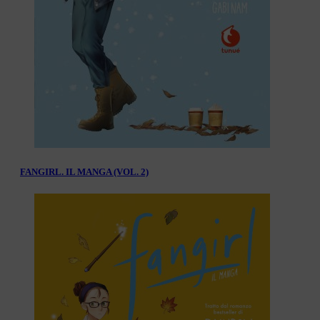
FANGIRL. IL MANGA (VOL. 2)