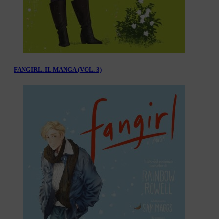
FANGIRL. IL MANGA (VOL. 3)