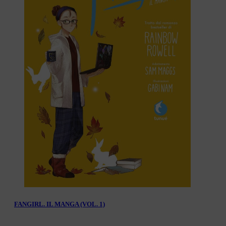
FANGIRL. IL MANGA (VOL. 1)