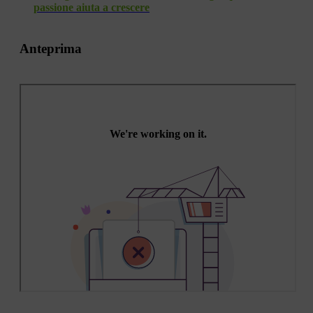
passione aiuta a crescere
Anteprima