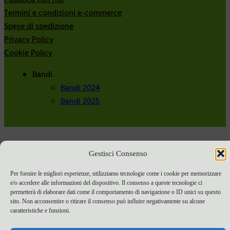
Pubblica con noi
Termini e condizioni e-commerce
Spese di spedizione
Privacy Policy
Cookie Policy
Bandi
Bandi 2024
Bandi 2025
Gestisci Consenso
Per fornire le migliori esperienze, utilizziamo tecnologie come i cookie per memorizzare
e/o accedere alle informazioni del dispositivo. Il consenso a queste tecnologie ci
permetterà di elaborare dati come il comportamento di navigazione o ID unici su questo
sito. Non acconsentire o ritirare il consenso può influire negativamente su alcune
caratteristiche e funzioni.