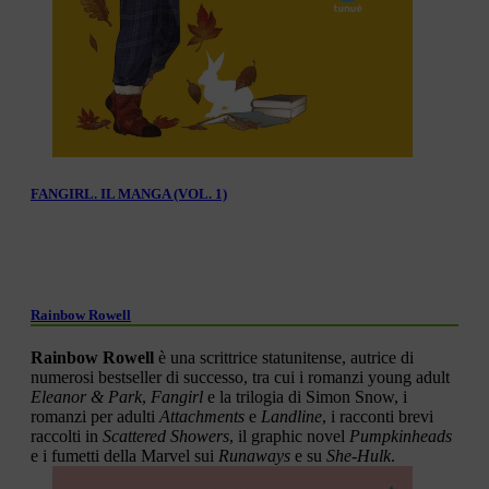
FANGIRL. IL MANGA (VOL. 1)
Rainbow Rowell
Rainbow Rowell
è una scrittrice statunitense, autrice di
numerosi bestseller di successo, tra cui i romanzi young adult
Eleanor & Park
,
Fangirl
e la trilogia di Simon Snow, i
romanzi per adulti
Attachments
e
Landline
, i racconti brevi
raccolti in
Scattered Showers
, il graphic novel
Pumpkinheads
e i fumetti della Marvel sui
Runaways
e su
She-Hulk
.