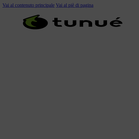
Vai al contenuto principale
Vai al piè di pagina