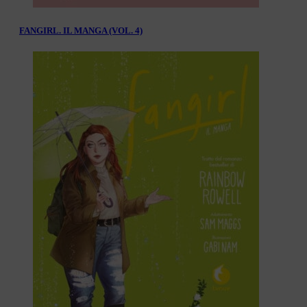
FANGIRL. IL MANGA (VOL. 4)