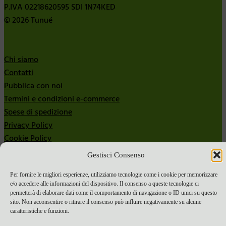
P.IVA 02218620595 SDI 1N74KED
© 2026 Tunué
Chi siamo
Contatti
Pubblica con noi
Termini e condizioni e-commerce
Spese di spedizione
Privacy Policy
Cookie Policy
Gestisci Consenso
Bandi
Bandi 2024
Per fornire le migliori esperienze, utilizziamo tecnologie come i cookie per memorizzare
Bandi 2025
e/o accedere alle informazioni del dispositivo. Il consenso a queste tecnologie ci
permetterà di elaborare dati come il comportamento di navigazione o ID unici su questo
sito. Non acconsentire o ritirare il consenso può influire negativamente su alcune
caratteristiche e funzioni.