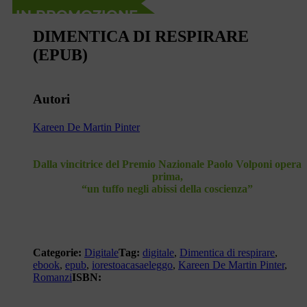
IN PROMOZIONE
DIMENTICA DI RESPIRARE
(EPUB)
Autori
Kareen De Martin Pinter
Dalla vincitrice del Premio Nazionale Paolo Volponi opera
prima,
“un tuffo negli abissi della coscienza”
Categorie:
Digitale
Tag:
digitale
,
Dimentica di respirare
,
ebook
,
epub
,
iorestoacasaeleggo
,
Kareen De Martin Pinter
,
Romanzi
ISBN: