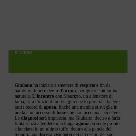
IL LIBRO
Giuliano
ha iniziato a smettere di
respirare
fin da
bambino, fuori e dentro
l’acqua
, per gioco e attitudine
naturale.
L’incontro
con Maurizio, un allenatore di
fama, sarà l’inizio di un viaggio che lo porterà a battere
tutti i record di
apnea
, finché una mattina si sveglia in
preda a un accesso di
tosse
che non accenna a smettere.
La
diagnosi
sarà impietosa, ma Giuliano, deciso a farla
finita senza attendere una lunga
agonia
, si sente pronto
a lanciarsi in un ultimo tuffo, dentro alla pancia del
mondo: una discesa visionaria nei lati oscuri del suo