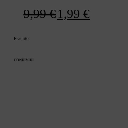
Il
Il
9,99
€
1,99
€
prezzo
prezzo
Esaurito
originale
attuale
era:
è:
CONDIVIDI
9,99 €.
1,99 €.
CONDIVIDI