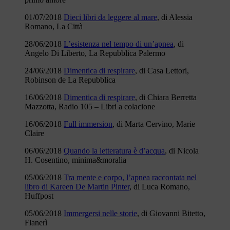
01/07/2018
Dieci libri da leggere al mare
, di Alessia
Romano, La Città
28/06/2018
L’esistenza nel tempo di un’apnea
, di
Angelo Di Liberto, La Repubblica Palermo
24/06/2018
Dimentica di respirare
, di Casa Lettori,
Robinson de La Repubblica
16/06/2018
Dimentica di respirare
, di Chiara Berretta
Mazzotta, Radio 105 – Libri a colacione
16/06/2018
Full immersion
, di Marta Cervino, Marie
Claire
06/06/2018
Quando la letteratura è d’acqua
, di Nicola
H. Cosentino, minima&moralia
05/06/2018
Tra mente e corpo, l’apnea raccontata nel
libro di Kareen De Martin Pinter
, di Luca Romano,
Huffpost
05/06/2018
Immergersi nelle storie
, di Giovanni Bitetto,
Flanerì