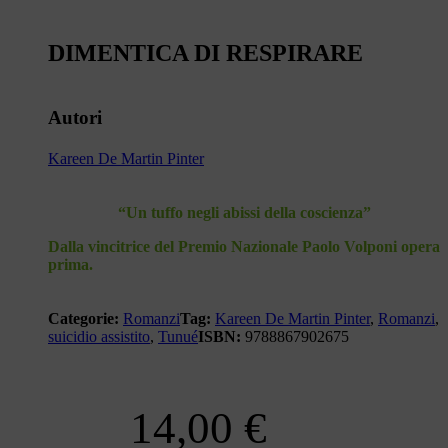
DIMENTICA DI RESPIRARE
Autori
Kareen De Martin Pinter
“Un tuffo negli abissi della coscienza”
Dalla vincitrice del Premio Nazionale
Paolo Volponi opera
prima.
Categorie:
Romanzi
Tag:
Kareen De Martin Pinter
,
Romanzi
,
suicidio assistito
,
Tunué
ISBN:
9788867902675
14,00
€