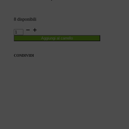
8 disponibili
DIMENTICA
DI
Aggiungi al carrello
RESPIRARE
quantità
CONDIVIDI
CONDIVIDI