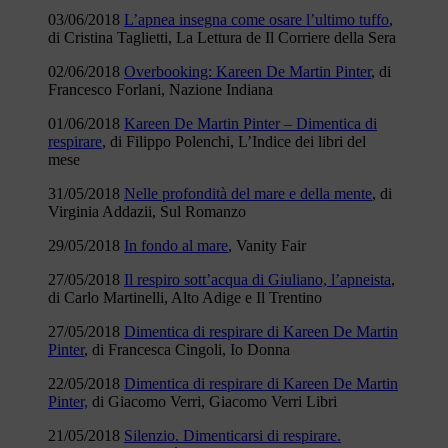
03/06/2018
L’apnea insegna come osare l’ultimo tuffo
,
di Cristina Taglietti, La Lettura de Il Corriere della Sera
02/06/2018
Overbooking: Kareen De Martin Pinter
, di
Francesco Forlani, Nazione Indiana
01/06/2018
Kareen De Martin Pinter – Dimentica di
respirare
, di Filippo Polenchi, L’Indice dei libri del
mese
31/05/2018
Nelle profondità del mare e della mente
, di
Virginia Addazii, Sul Romanzo
29/05/2018
In fondo al mare
, Vanity Fair
27/05/2018
Il respiro sott’acqua di Giuliano, l’apneista
,
di Carlo Martinelli, Alto Adige e Il Trentino
27/05/2018
Dimentica di respirare di Kareen De Martin
Pinter
, di Francesca Cingoli, Io Donna
22/05/2018
Dimentica di respirare di Kareen De Martin
Pinter,
di Giacomo Verri, Giacomo Verri Libri
21/05/2018
Silenzio. Dimenticarsi di respirare.