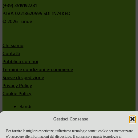
(+39) 3519192281
P.IVA 02218620595 SDI 1N74KED
© 2026 Tunué
Chi siamo
Contatti
Pubblica con noi
Termini e condizioni e-commerce
Spese di spedizione
Privacy Policy
Cookie Policy
Bandi
Bandi 2024
Gestisci Consenso
Bandi 2025
Per fornire le migliori esperienze, utilizziamo tecnologie come i cookie per memorizzare
e/o accedere alle informazioni del dispositivo. Il consenso a queste tecnologie ci