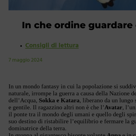
In che ordine guardare 
Consigli di lettura
7 maggio 2024
In un mondo fantasy in cui la popolazione si suddi
naturale, irrompe la guerra a causa della Nazione de
dell’Acqua,
Sokka e Katara
, liberano da un lungo
e gentile. Il ragazzino altri non è che l’
Avatar
, l’u
il ponte tra il mondo degli umani e quello degli spi
suo destino di ristabilire l’equilibrio e fermare la 
dominatrice della terra.
In groppa al gigantesco bisonte volante
Appa
e in 