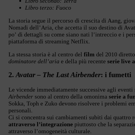
Libro secondo: Terra
Libro terzo: Fuoco
La storia segue il percorso di crescita di Aang, gi
Nomadi dell’Aria, che accetta il suo destino di Avat
po’ di dettagli su come siano nati l’intreccio e i per
piattaforma di streaming Netflix.
La stessa storia è al centro del
film
del 2010 dirett
dominatore dell’aria
e della più recente
serie live 
2.
Avatar – The Last Airbender
: i fumetti
Le vicende immediatamente successive agli eventi 
Airbender
sono al centro della omonima
serie a fu
Sokka, Toph e Zuko devono risolvere i problemi emer
personali.
Ci si concentra sui cambiamenti subiti dai quattro re
attraverso l’integrazione
piuttosto che la separazi
attraverso l’omogeneità culturale.