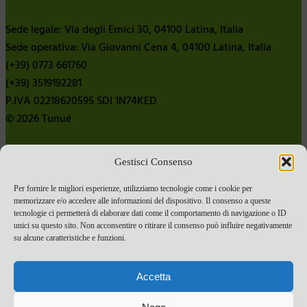
Sede legale: Via degli Ernici 30, 04100 Latina, Italia
Sede operativa: Via Giovanni Cena 4, 04100 Latina, Italia
(+39) 0773 661760
(+39) 3519192281
P.IVA 02218620595 SDI 1N74KED
© 2026 Tunué
Gestisci Consenso
Chi siamo
Contatti
Per fornire le migliori esperienze, utilizziamo tecnologie come i cookie per
memorizzare e/o accedere alle informazioni del dispositivo. Il consenso a queste
Pubblica con noi
tecnologie ci permetterà di elaborare dati come il comportamento di navigazione o ID
Termini e condizioni e-commerce
unici su questo sito. Non acconsentire o ritirare il consenso può influire negativamente
su alcune caratteristiche e funzioni.
Spese di spedizione
Privacy Policy
Accetta
Cookie Policy