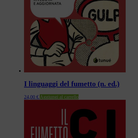
I linguaggi del fumetto (n. ed.)
24,00
€
Aggiungi al carrello