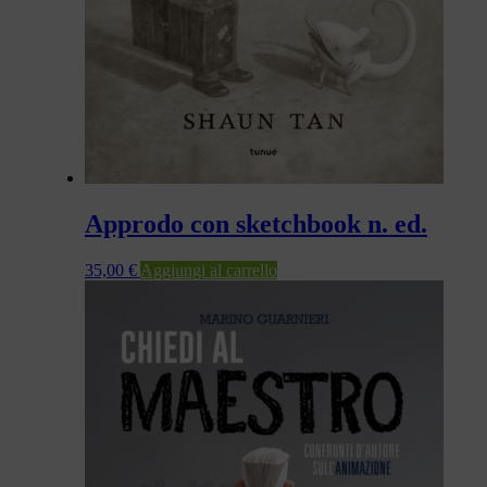
Approdo con sketchbook n. ed.
35,00
€
Aggiungi al carrello