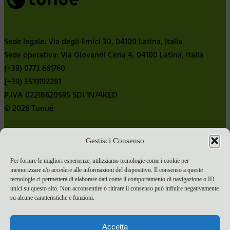
Sede legale: Via degli Ernici 30, 04100 Latina, Italia
Sede operativa: Via Giovanni Cena 4, 04100 Latina, Italia
(+39) 0773 661760
(+39) 3519192281
P.IVA 02218620595 SDI 1N74KED
© 2026 Tunué
Gestisci Consenso
Chi siamo
Contatti
Per fornire le migliori esperienze, utilizziamo tecnologie come i cookie per
memorizzare e/o accedere alle informazioni del dispositivo. Il consenso a queste
Pubblica con noi
tecnologie ci permetterà di elaborare dati come il comportamento di navigazione o ID
Termini e condizioni e-commerce
unici su questo sito. Non acconsentire o ritirare il consenso può influire negativamente
su alcune caratteristiche e funzioni.
Spese di spedizione
Privacy Policy
Accetta
Cookie Policy