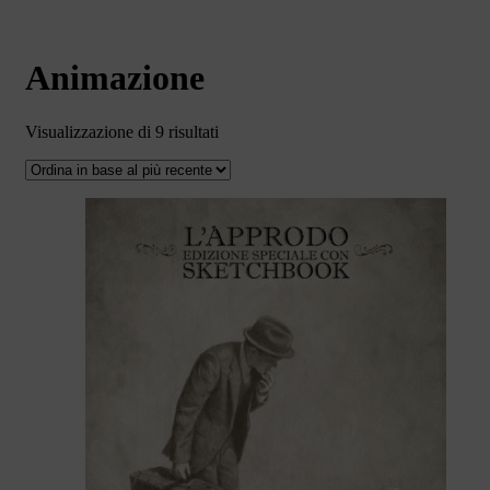
Animazione
Ordina
Visualizzazione di 9 risultati
in
base
al
più
recente