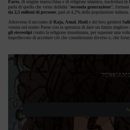
Fares
, di origine marocchina e di religione islamica, trasferitasi in
parla di quella che viene definita “
seconda generazione
“, formata 
da 2,5 milioni di persone
, pari al 4,2% della popolazione italiana.
Attraverso il racconto di
Raja, Amal
,
Hadi
e dei loro genitori
Sal
venuta nel nostro Paese con la speranza di dare un futuro migliore a
gli stereotipi
contro la religione musulmana, per superare una volta p
impediscono di accettare ciò che consideriamo diverso e, che forse,
POSSIAMO
Ac