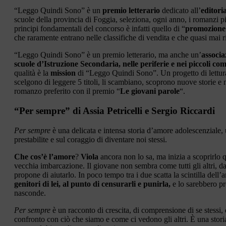
“Leggo Quindi Sono” è un
premio letterario
dedicato all’
editori
scuole della provincia di Foggia, seleziona, ogni anno, i romanzi più
principi fondamentali del concorso è infatti quello di “
promozione d
che raramente entrano nelle classifiche di vendita e che quasi mai r
“Leggo Quindi Sono” è un premio letterario, ma anche un’
associa
scuole d’Istruzione Secondaria, nelle periferie e nei piccoli co
qualità è la
mission
di “Leggo Quindi Sono”. Un progetto di lettura r
scelgono di leggere 5 titoli, li scambiano, scoprono nuove storie e nu
romanzo preferito con il premio “
Le giovani parole
“.
“Per sempre” di Assia Petricelli e Sergio Riccardi
Per sempre
è una delicata e intensa storia d’amore adolescenziale, un
prestabilite e sul coraggio di diventare noi stessi.
Che cos’è l’amore
?
Viola
ancora non lo sa, ma inizia a scoprirlo
vecchia imbarcazione. Il giovane non sembra come tutti gli altri, da
propone di aiutarlo. In poco tempo tra i due scatta la scintilla dell’
genitori di lei, al punto di censurarli e punirla,
e lo sarebbero pr
nasconde.
Per sempre
è un racconto di crescita, di comprensione di se stessi, 
confronto con ciò che siamo e come ci vedono gli altri. È una storia 