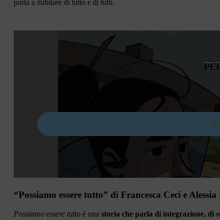
porta a dubitare di tutto e di tutti.
PE
Ac
“Possiamo essere tutto” di Francesca Ceci e Alessia
Possiamo essere tutto
è una
storia che parla di integrazione, di s