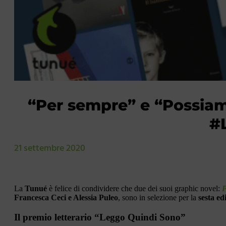
“Per sempre” e “Possiamo
#
21 settembre 2020
La
Tunué
è felice di condividere che due dei suoi graphic novel:
P
Francesca Ceci e Alessia Puleo
, sono in selezione per la
sesta ed
Il premio letterario “Leggo Quindi Sono”