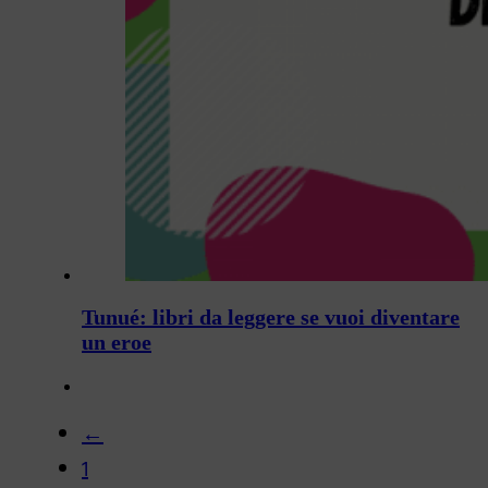
Tunué: libri da leggere se vuoi diventare
un eroe
←
1