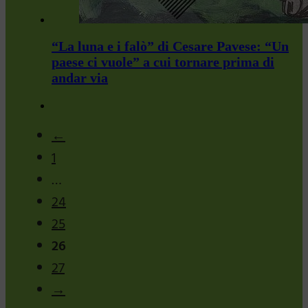
“La luna e i falò” di Cesare Pavese: “Un
paese ci vuole” a cui tornare prima di
andar via
←
1
…
24
25
26
27
→