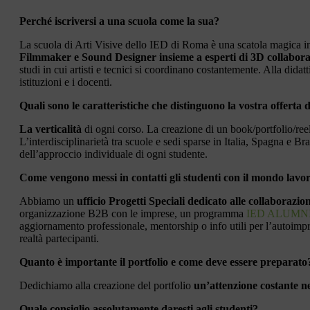
Perché iscriversi a una scuola come la sua?
La scuola di Arti Visive dello IED di Roma è una scatola magica i
Filmmaker e Sound Designer insieme a esperti di 3D collabor
studi in cui artisti e tecnici si coordinano costantemente. Alla dida
istituzioni e i docenti.
Quali sono le caratteristiche che distinguono la vostra offerta 
La verticalità
di ogni corso. La creazione di un book/portfolio/reel 
L’interdisciplinarietà tra scuole e sedi sparse in Italia, Spagna e Bras
dell’approccio individuale di ogni studente.
Come vengono messi in contatti gli studenti con il mondo lavo
Abbiamo un
ufficio Progetti Speciali dedicato alle collaborazio
organizzazione B2B con le imprese, un programma
IED ALUMN
aggiornamento professionale, mentorship o info utili per l’autoimp
realtà partecipanti.
Quanto è importante il portfolio e come deve essere preparato
Dedichiamo alla creazione del portfolio
un’attenzione costante ne
Quale consiglio assolutamente daresti agli studenti?