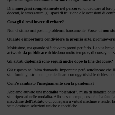
Di
immergersi completamente nel percorso,
di dedicare al loro pr
docenti, le attrezzature, gli spazi di fruizione e le occasioni di co
Cosa gli diresti invece di evitare?
Non ci siamo mai posti il problema, francamente. Forse, di
non stu
Quanto è importante condividere la propria arte, promuoversi e
Moltissimo, ma quando si è davvero pronti per farlo. La vita breve 
artwork da pubblicare
richiedono molto tempo e, di conseguenza, 
Gli artisti diplomati sono seguiti anche dopo la fine del corso?
Già risposto nell’altra domanda. Importante però sottolineare che I
stati forniti gli strumenti per declinare con oggettività le ri
Com’è cambiato l’insegnamento con la pandemia?
Abbiamo attivato una
modalità “blended”,
mista di didattica onlin
stati ripensati nelle modalità. Allo stesso tempo, cosa che ha fatto 
macchine dell’Istituto
o di collegarsi a virtual machine e render f
state destinate soluzioni uniche e specifiche.