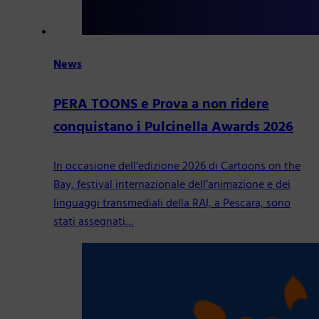
News
PERA TOONS e Prova a non ridere
conquistano i Pulcinella Awards 2026
In occasione dell’edizione 2026 di Cartoons on the
Bay, festival internazionale dell’animazione e dei
linguaggi transmediali della RAI, a Pescara, sono
stati assegnati…