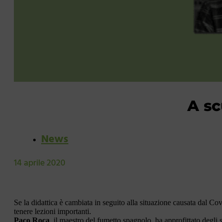
A sc
News
14 aprile 2020
Se la didattica è cambiata in seguito alla situazione causata dal Cov
tenere lezioni importanti.
Paco Roca
, il maestro del fumetto spagnolo, ha approfittato degli 