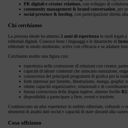
PR digitali e creator relations
, con sviluppo di collabora
community management & brand conversation
, per p
social presence & hosting
, con partecipazione diretta all
Chi cerchiamo
La persona ideale ha almeno
2 anni di esperienza
in ruoli legati 
editoriali digitali. Conosce bene i linguaggi e le dinamiche di
Inst
editoriale in modo strutturato, scrive con efficacia e sa adattare tono
Cerchiamo inoltre una figura con:
esperienza nella costruzione di relazioni con creator, par
capacità di ideare contenuti che uniscano narrazione, eng
conoscenza dei principali programmi di grafica per la reali
forte interesse per fumetto, illustrazione, manga, graphic n
ottime capacità organizzative, relazionali e di coordiname
buona conoscenza della lingua inglese, almeno livello
B2
;
disponibilità a partecipare a fiere, eventi e trasferte.
Costituiscono un plus esperienze in ambito editoriale, culturale o 
strumenti di analisi dati social e capacità di stare davanti alla came
Cosa offriamo