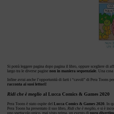
Si potrà leggere pagina dopo pagina il libro, oppure scegliere di af
largo tra le diverse pagine
non in maniera sequenziale
. Una cosa 
Infine avrai anche l’opportunità di farti i “cavoli” di Pera To­ons 
racconta ai suoi lettori!
Ridi che è meglio
al Lucca Comics & Games 2020
Pera Toons è stato ospite del
Lucca Comics & Games 2020
. In q
Pera Toons ha presentato il suo libro,
Ridi che è meglio
, e si è inc
uno spettacolo unico, mai visto prima, un evento di
puro divertime