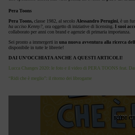
Pera Toons
Pera Toons,
classe 1982, al secolo
Alessandro Perugini
, è un fu
ha ucciso Kenny?,
ora oggetto di iniziative di licensing.
I suoi acc
collaborato per anni con brand e agenzie di primaria importanza.
Sei pronto a immergerti in
una nuova avventura alla ricerca dell
disponibile in tutte le librerie!
DAI UN’OCCHIATA ANCHE A QUESTI ARTICOLI!
Lucca Changes 2020: le foto e il video di PERA TOONS feat. Dar
“Ridi che è meglio”: il ritorno dei librogame
RIDI 