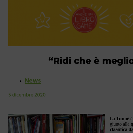
“Ridi che è megli
News
5 dicembre 2020
La
Tunué
è 
giunto alla
q
classifica d