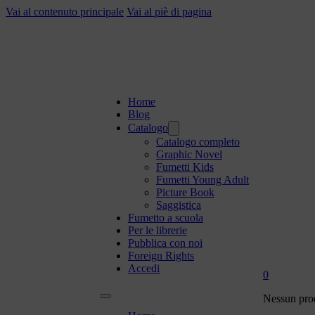
Vai al contenuto principale
Vai al piè di pagina
Home
Blog
Catalogo
Catalogo completo
Graphic Novel
Fumetti Kids
Fumetti Young Adult
Picture Book
Saggistica
Fumetto a scuola
Per le librerie
Pubblica con noi
Foreign Rights
Accedi
0
Nessun prod