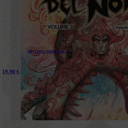
MITI DEL NORD VOL. 3
19,90
€